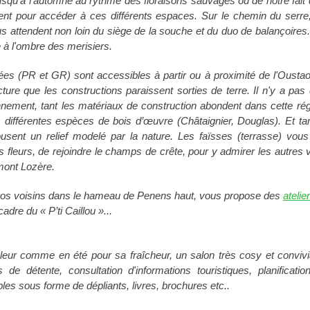
jusqu’à l'automne au rythme des floraisons sauvages ou de notre fait
ent pour accéder à ces différents espaces. Sur le chemin du serre
s attendent non loin du siège de la souche et du duo de balançoires
 à l'ombre des merisiers.
s (PR et GR) sont accessibles à partir ou à proximité de l'Oustaou. 
ture que les constructions paraissent sorties de terre. Il n'y a pas 
nnement, tant les matériaux de construction abondent dans cette 
es différentes espèces de bois d’œuvre (Châtaignier, Douglas). Et t
ent un relief modelé par la nature. Les faïsses (terrasse) vous
fleurs, de rejoindre le champs de crête, pour y admirer les autres v
mont Lozère.
os voisins dans le hameau de Penens haut, vous propose des
atelie
adre du « P’ti Caillou »...
ur comme en été pour sa fraîcheur, un salon très cosy et convivial
e détente, consultation d'informations touristiques, planificatio
bles sous forme de dépliants, livres, brochures etc..