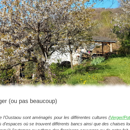
uger (ou pas beaucoup)
e l'Oustaou sont aménagés pour les différentes cultures (
Verger/Po
s d'espaces où se trouvent différents bancs ainsi que des chaises lo