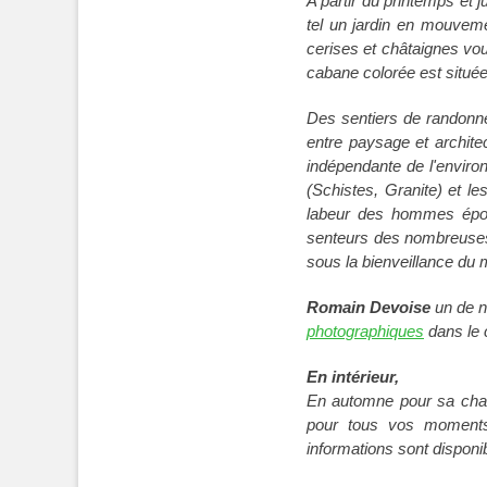
A partir du printemps et 
tel un jardin en mouvem
cerises et châtaignes vou
cabane colorée est située
Des sentiers de randonnée
entre paysage et architec
indépendante de l'enviro
(Schistes, Granite) et l
labeur des hommes épous
senteurs des nombreuses 
sous la bienveillance du 
Romain Devoise
un de n
photographiques
dans le c
En intérieur,
En automne pour sa chale
pour tous vos moments d
informations sont disponi